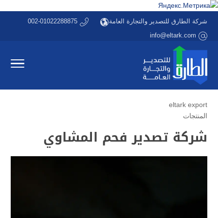
شركة الطارق للتصدير والتجارة العامة
002-01022288875
info@eltark.com
eltark export
المنتجات
شركة تصدير فحم المشاوي