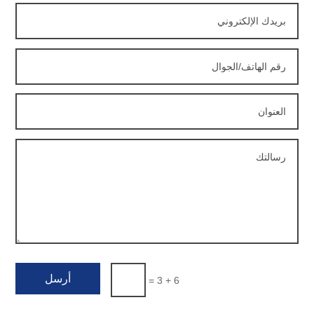
أرسل
=
6 + 3