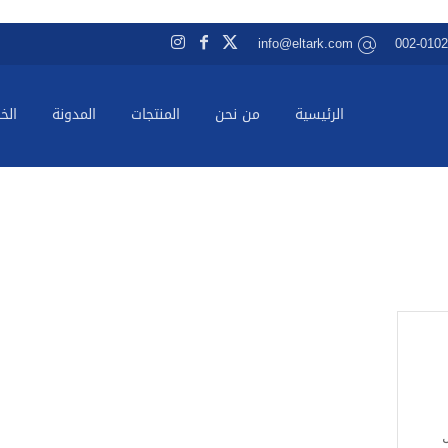
info@eltark.com
002-010
الرئيسية
من نحن
المنتجات
المدونة
الخ