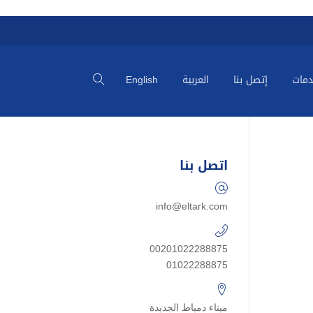
دمات
إتصل بنا
العربية
English
اتصل بنا
info@eltark.com
00201022288875
01022288875
ميناء دمياط الجديدة