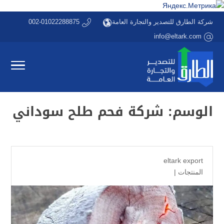
شركة الطارق للتصدير والتجارة العامة
002-01022288875
info@eltark.com
الوسم:
شركة فحم طلح سوداني
eltark export
المنتجات
|