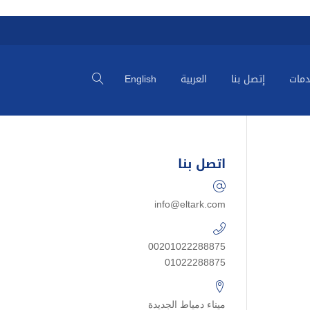
دمات
إتصل بنا
العربية
English
اتصل بنا
info@eltark.com
00201022288875
01022288875
ميناء دمياط الجديدة