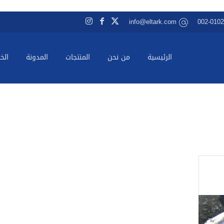
info@eltark.com
002-010
الرئيسية
من نحن
المنتجات
المدونة
الخ