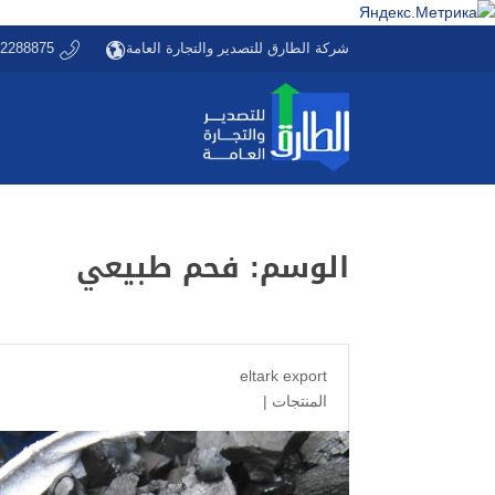
شركة الطارق للتصدير والتجارة العامة
22288875
الوسم:
فحم طبيعي
eltark export
المنتجات
|